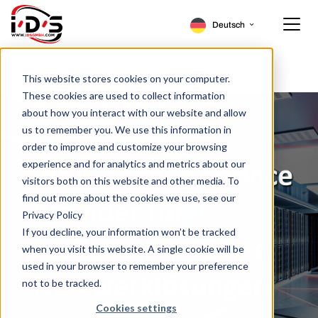
Deutsch
English
Home
This website stores cookies on your computer.
These cookies are used to collect information
Produkte
about how you interact with our website and allow
us to remember you. We use this information in
IT-Services
SFPs
order to improve and customize your browsing
experience and for analytics and metrics about our
Know-how
Peplink
IT Wartung
visitors both on this website and other media. To
find out more about the cookies we use, see our
Unternehmen
IT Beratung
Case Studies
Privacy Policy
If you decline, your information won’t be tracked
Beratungsanfrage
Managed Services
News Blog
Über uns
when you visit this website. A single cookie will be
used in your browser to remember your preference
Karriere
Downloads
Karriere
not to be tracked.
Cookies settings
Kontakt
Kundenportal