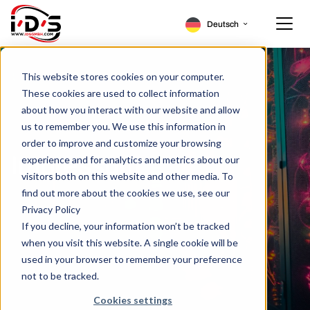
Deutsch
English
Home
This website stores cookies on your computer.
These cookies are used to collect information
Produkte
about how you interact with our website and allow
us to remember you. We use this information in
IT-Services
SFPs
order to improve and customize your browsing
Impressum
experience and for analytics and metrics about our
Know-how
Peplink
IT Wartung
visitors both on this website and other media. To
find out more about the cookies we use, see our
Unternehmen
IT Beratung
Case Studies
Privacy Policy
If you decline, your information won’t be tracked
Beratungsanfrage
Managed Services
News Blog
Über uns
when you visit this website. A single cookie will be
used in your browser to remember your preference
Karriere
Downloads
Karriere
not to be tracked.
Cookies settings
Kontakt
Kundenportal