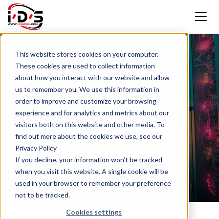
Home
This website stores cookies on your computer.
These cookies are used to collect information
Produkte
about how you interact with our website and allow
Netzwerk-Forensik:
us to remember you. We use this information in
IT-Services
SFPs
Untersuchung und
order to improve and customize your browsing
experience and for analytics and metrics about our
Know-how
Peplink
IT Wartung
Analyse von
visitors both on this website and other media. To
find out more about the cookies we use, see our
Unternehmen
IT Beratung
Case Studies
Sicherheitsvorfällen
Privacy Policy
If you decline, your information won’t be tracked
Beratungsanfrage
Managed Services
News Blog
Über uns
when you visit this website. A single cookie will be
used in your browser to remember your preference
Karriere
Downloads
Karriere
not to be tracked.
Cookies settings
Kontakt
Kundenportal