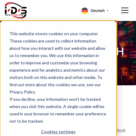
Deutsch
English
Home
This website stores cookies on your computer.
These cookies are used to collect information
Produkte
about how you interact with our website and allow
Referenz Beurer GmbH
us to remember you. We use this information in
IT-Services
SFPs
order to improve and customize your browsing
experience and for analytics and metrics about our
Know-how
Peplink
IT Wartung
visitors both on this website and other media. To
find out more about the cookies we use, see our
Unternehmen
IT Beratung
Case Studies
Privacy Policy
If you decline, your information won’t be tracked
Beratungsanfrage
Managed Services
News Blog
Über uns
when you visit this website. A single cookie will be
Ausgangssituation
used in your browser to remember your preference
Karriere
Downloads
Karriere
not to be tracked.
Die Beurer GmbH, ein Traditionsunternehmen aus
Cookies settings
Kontakt
Kundenportal